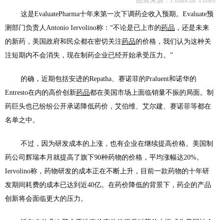
图表来源：Financial Times
这是EvaluatePharma十年来第一次下调药企收入预期。Evaluate预
测部门负责人Antonio Iervolino称：“不论是已上市的
药品
，还是未来
的新药，美国政府和民众都在密切关注
药品
的价格，我们认为这种关
注短期内不会消失，现在制药企业已经开始承受压力。”
的确，近期包括安进的Repatha、赛诺菲的Praluent和诺华的
Entresto在内的高价创新
药品
都在美国市场上面临销量不振的局面。制
药巨头也已纷纷公开承诺降低药价，艾伯维、艾尔建、赛诺菲等都在
名单之中。
不过，因为研发成本的上涨，也有企业在继续提高价格。美国制
药公司辉瑞本月就提高了旗下90种药物的价格，平均涨幅达20%。
Iervolino称，药物研发的成本正在不断上升，目前一款药物的十年研
发期间耗费的成本已达到近40亿。在药价降低的背景下，药企的产品
创新将会面临更大的压力。