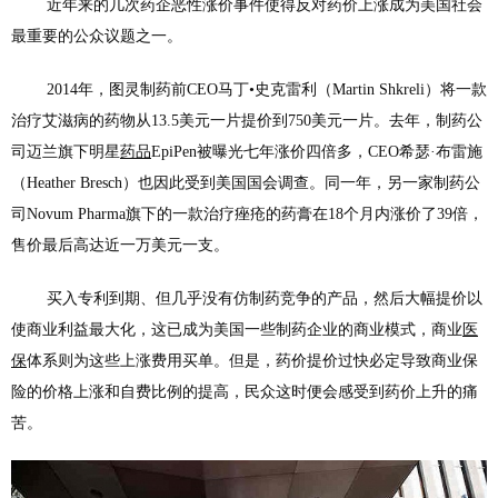
近年来的几次药企恶性涨价事件使得反对药价上涨成为美国社会
最重要的公众议题之一。
2014年，图灵制药前CEO马丁•史克雷利（Martin Shkreli）将一款
治疗艾滋病的药物从13.5美元一片提价到750美元一片。去年，制药公
司迈兰旗下明星
药品
EpiPen被曝光七年涨价四倍多，CEO希瑟·布雷施
（Heather Bresch）也因此受到美国国会调查。同一年，另一家制药公
司Novum Pharma旗下的一款治疗痤疮的药膏在18个月内涨价了39倍，
售价最后高达近一万美元一支。
买入专利到期、但几乎没有仿制药竞争的产品，然后大幅提价以
使商业利益最大化，这已成为美国一些制药企业的商业模式，商业
医
保
体系则为这些上涨费用买单。但是，药价提价过快必定导致商业保
险的价格上涨和自费比例的提高，民众这时便会感受到药价上升的痛
苦。