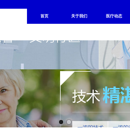
首页
关于我们
医疗动态