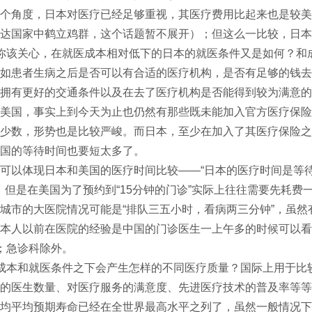
个角度，日本对医疗已经足够重视，其医疗费用比起来也是较美
发达国家中鹤立鸡群，这个话题暂不展开）；但这么一比较，日本
你该关心，在就医成本相对低下的日本的就医条件又是如何？和
如患者生病之后是否可以有合适的医疗机构，是否有足够的钱去
拥有更好的交通条件以及在去了医疗机构是否能得到较为满意的
美国，事实上到今天为止也仍然有那些既未能加入官方医疗保险
少数，形势也是比较严峻。而日本，至少在加入了其医疗保险之
国的等待时间也要短太多了。
可以体现日本和美国的医疗时间比较——“日本的医疗时间是等待
”；但是在美国为了预约到“15分钟的门诊”实际上往往需要先耗费
城市的大医院情况可能是“排队三五小时，看病两三分钟”，虽
本人以前在医院的经验是中国的门诊医生一上午多的时候可以看
；急诊科除外。
成本和就医条件之下会产生怎样的不同医疗质量？国际上用于比
的医生数量、对医疗服务的满意度、先进医疗技术的普及率等等
均平均预期寿命已经在全世界最高水平之列了，虽然一般情况下