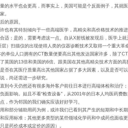
量的水平也会更高，而事实上，美国可能是个反面例子，其就医
家。
后的原因。
许也有其特别倾向于一些高端医学，高精尖和高价格技术的推进
合适；是的，需要考虑这一点。自从X射线被发现后，医学上就开
断层）扫描仪的出现使得人类的仪器诊断技术又取得一个重大革
日本的单位人口拥有的CT数量便要高出其他发达国家许多，除了C
了英国的13倍和美国的6倍。跟美国在其他高精尖技术方面的
是否在其医疗质量高出其他国家占据了多大因素，以及是否可以
说，尚还需进一步研究。
直到今天仍然还有很多海外客户前往日本进行高端体检和治疗；
负面影响。姑且不看“检查设备”，从2001年的日本人均医药
点，作为邻国的我们确实应该好好学习。
用和部分辅助用药为例，或许我们已看到其产生的短期和中长期
和应用标准；其他更多类型的某些领域化学药和中成药也面临更
只是药价成本或定价的原因）。