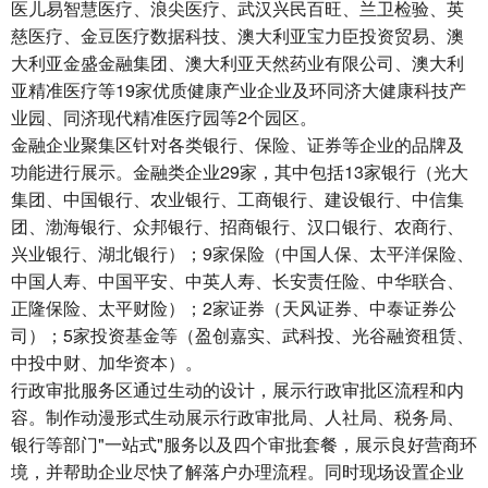
医儿易智慧医疗、浪尖医疗、武汉兴民百旺、兰卫检验、英
慈医疗、金豆医疗数据科技、澳大利亚宝力臣投资贸易、澳
大利亚金盛金融集团、澳大利亚天然药业有限公司、澳大利
亚精准医疗等19家优质健康产业企业及环同济大健康科技产
业园、同济现代精准医疗园等2个园区。
金融企业聚集区针对各类银行、保险、证券等企业的品牌及
功能进行展示。金融类企业29家，其中包括13家银行（光大
集团、中国银行、农业银行、工商银行、建设银行、中信集
团、渤海银行、众邦银行、招商银行、汉口银行、农商行、
兴业银行、湖北银行）；9家保险（中国人保、太平洋保险、
中国人寿、中国平安、中英人寿、长安责任险、中华联合、
正隆保险、太平财险）；2家证券（天风证券、中泰证券公
司）；5家投资基金等（盈创嘉实、武科投、光谷融资租赁、
中投中财、加华资本）。
行政审批服务区通过生动的设计，展示行政审批区流程和内
容。制作动漫形式生动展示行政审批局、人社局、税务局、
银行等部门"一站式"服务以及四个审批套餐，展示良好营商环
境，并帮助企业尽快了解落户办理流程。同时现场设置企业