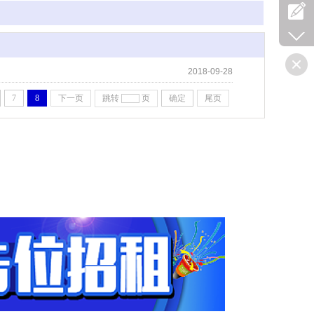
2018-09-28
7
8
下一页
跳转
页
确定
尾页